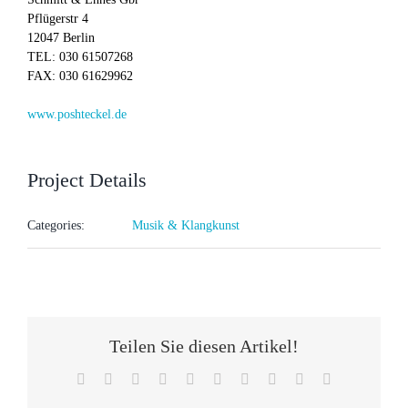
Pflügerstr 4
12047 Berlin
TEL: 030 61507268
FAX: 030 61629962
www.poshteckel.de
Project Details
Categories:
Musik & Klangkunst
Teilen Sie diesen Artikel!
Facebook
X
Reddit
LinkedIn
WhatsApp
Tumblr
Pinterest
Vk
Xing
E-
Mail