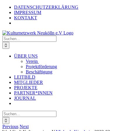
Zum
Instagram
Facebook
DATENSCHUTZERKLÄRUNG
Inhalt
IMPRESSUM
springen
KONTAKT
Suche
nach:
ÜBER UNS
Verein
Projektförderung
Beschäftigung
LEITBILD
MITGLIEDER
PROJEKTE
PARTNER*INNEN
JOURNAL
Suche
nach:
Previous
Next