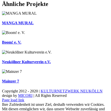
Facebook
X
Reddit
LinkedIn
WhatsApp
Tumblr
Pinterest
Vk
Xing
E-
Ähnliche Projekte
Mail
MANGA MURAL
Boom! e. V.
Neuköllner Kulturverein e.V.
Mainzer 7
Copyright 2012 - 2020 |
KULTURNETZWERK NEUKÖLLN
design by
MICORI
| All Rights Reserved
Instagram
Facebook
Page load link
Ihre Zufriedenheit ist unser Ziel, deshalb verwenden wir Cookies.
Mit diesen ermöglichen wir, dass unsere Webseite zuverlässig und