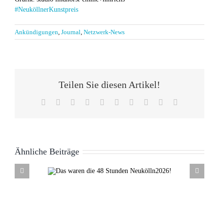
#NeuköllnerKunstpreis
Ankündigungen
,
Journal
,
Netzwerk-News
Teilen Sie diesen Artikel!
Facebook
X
Reddit
LinkedIn
WhatsApp
Tumblr
Pinterest
Vk
Xing
E-
Mail
Ähnliche Beiträge
ie 48
Abschied vom Kulturnetzwerk
lln2026!
Neukölln nach über 20 Jahren