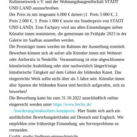
Kulturnetzwerk e.V. und der Wohnungsbaugesellschaft STADT
UND LAND auszuschreiben.
Der Preis ist mit insgesamt 6.000 € dotiert (1. Preis 3.000 €, 2.
Preis 2.000 €, 3. Preis 1.000 € sowie ein Sonderpreis von STADT
UND LAND). Eine Fachjury wird aus allen Einsendungen sieben
Künstler:innen nominieren, die gemeinsam im Frühjahr 2023 in der
Galerie im Saalbau ausstellen werden.
Die Preisträger:innen werden im Rahmen der Ausstellung ermittelt.
Bewerben können sich ab sofort alle Künstler:innen mit Wohnort
oder Ateliersitz in Neukölln. Voraussetzung ist eine abgeschlossene
künstlerische Ausbildung oder eine nachweislich längerfristige
künstlerische Tätigkeit auf dem Gebiet der bildenden Kunst. Das
eingereichte Werk sollte nicht älter als 3 Jahre sein. Künstler:innen
aller Sparten der bildenden Kunst sind herzlich aufgerufen, sich zu
bewerben!
Die Bewerbung kann bis zum 31.10.2022 ausschließlich online
eingereicht werden unter
https://www.berlin.de/
…/foerderung/neukoellner-kunstpreis/
. Hier findet sich auch ein
ausführlicher Bewerbungsleitfaden auf Deutsch und Englisch. Wir
empfehlen eine frühzeitige Einsendung, um Serverprobleme zu
vermeiden.
Grafik: studio lindhorst-emme+hinrichs