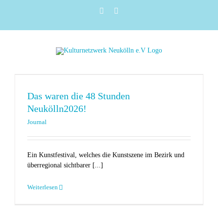
Zum
Instagram
Facebook
Inhalt
springen
Das waren die 48 Stunden
Neukölln2026!
Journal
Ein Kunstfestival, welches die Kunstszene im Bezirk und
überregional sichtbarer [...]
Weiterlesen