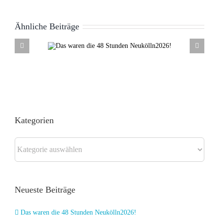
Ähnliche Beiträge
ie 48
Abschied vom Kulturnetzwerk
lln2026!
Neukölln nach über 20 Jahren
Kategorien
Kategorien
Neueste Beiträge
Das waren die 48 Stunden Neukölln2026!