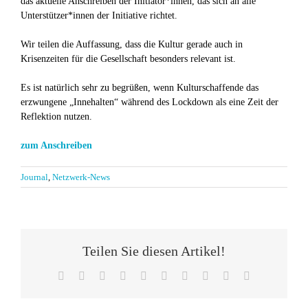
das aktuelle Anschreiben der Initiator*innen, das sich an alle
Unterstützer*innen der Initiative richtet.
Wir teilen die Auffassung, dass die Kultur gerade auch in
Krisenzeiten für die Gesellschaft besonders relevant ist.
Es ist natürlich sehr zu begrüßen, wenn Kulturschaffende das
erzwungene „Innehalten“ während des Lockdown als eine Zeit der
Reflektion nutzen.
zum Anschreiben
Journal
,
Netzwerk-News
Teilen Sie diesen Artikel!
Facebook
X
Reddit
LinkedIn
WhatsApp
Tumblr
Pinterest
Vk
Xing
E-
Mail