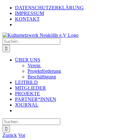
Zum
Instagram
Facebook
DATENSCHUTZERKLÄRUNG
Inhalt
IMPRESSUM
springen
KONTAKT
Suche
nach:
ÜBER UNS
Verein
Projektförderung
Beschäftigung
LEITBILD
MITGLIEDER
PROJEKTE
PARTNER*INNEN
JOURNAL
Suche
nach:
Zurück
Vor