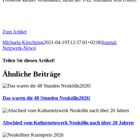
Zum Artikel
Michaela Kirschning
2021-04-19T12:37:01+02:00
Journal
,
Netzwerk-News
|
Teilen Sie diesen Artikel!
Facebook
X
Reddit
LinkedIn
WhatsApp
Tumblr
Pinterest
Vk
Xing
E-
Ähnliche Beiträge
Mail
Das waren die 48 Stunden Neukölln2026!
Abschied vom Kulturnetzwerk Neukölln nach über 20 Jahren