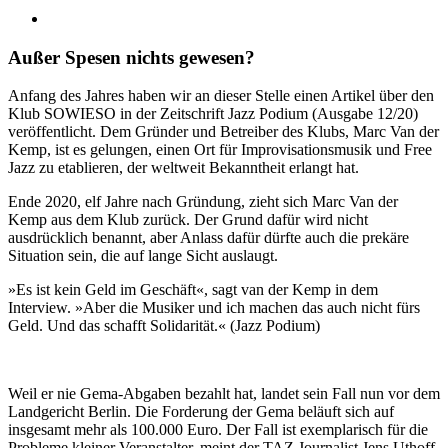
Zeige
grösseres
Bild
Außer Spesen nichts gewesen?
Anfang des Jahres haben wir an dieser Stelle einen Artikel über den
Klub SOWIESO in der Zeitschrift Jazz Podium (Ausgabe 12/20)
veröffentlicht. Dem Gründer und Betreiber des Klubs, Marc Van der
Kemp, ist es gelungen, einen Ort für Improvisationsmusik und Free
Jazz zu etablieren, der weltweit Bekanntheit erlangt hat.
Ende 2020, elf Jahre nach Gründung, zieht sich Marc Van der
Kemp aus dem Klub zurück. Der Grund dafür wird nicht
ausdrücklich benannt, aber Anlass dafür dürfte auch die prekäre
Situation sein, die auf lange Sicht auslaugt.
»Es ist kein Geld im Geschäft«, sagt van der Kemp in dem
Interview. »Aber die Musiker und ich machen das auch nicht fürs
Geld. Und das schafft Solidarität.« (Jazz Podium)
Weil er nie Gema-Abgaben bezahlt hat, landet sein Fall nun vor dem
Landgericht Berlin. Die Forderung der Gema beläuft sich auf
insgesamt mehr als 100.000 Euro. Der Fall ist exemplarisch für die
Probleme kleiner Veranstalter, meint der TAZ Journalist Jens Uthoff.