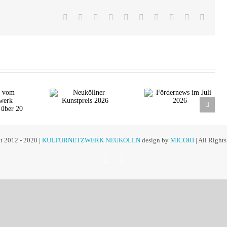
Facebook
X
Reddit
LinkedIn
WhatsApp
Tumblr
Pinterest
Vk
Xing
E-
Mail
euköllner
Fördernews
unstpreis
im Juli 2026
2026
t 2012 - 2020 |
KULTURNETZWERK NEUKÖLLN
design by
MICORI
| All Right
Instagram
Facebook