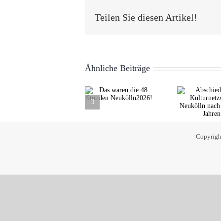
Teilen Sie diesen Artikel!
Ähnliche Beiträge
Abschied
Das waren
N
vom
die 48
K
Kulturnetzwerk
Stunden
Neukölln
Neukölln2026!
nach über 20
Jahren
Copyrigh