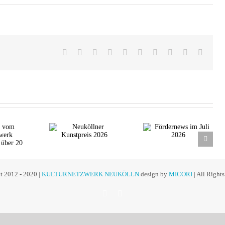
Facebook
X
Reddit
LinkedIn
WhatsApp
Tumblr
Pinterest
Vk
Xing
E-
Mail
euköllner
Fördernews
unstpreis
im Juli 2026
2026
t 2012 - 2020 |
KULTURNETZWERK NEUKÖLLN
design by
MICORI
| All Right
Instagram
Facebook