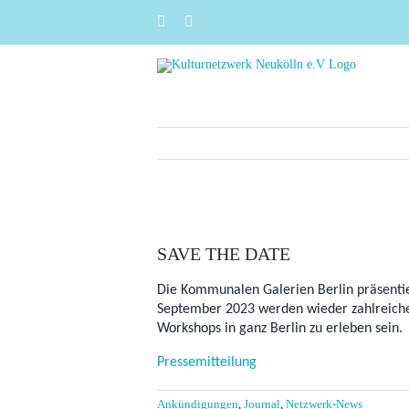
Zum
Instagram
Facebook
Inhalt
springen
Zeige
grösseres
SAVE THE DATE
Bild
Die Kommunalen Galerien Berlin präsent
September 2023 werden wieder zahlreiche 
Workshops in ganz Berlin zu erleben sein.
Pressemitteilung
Ankündigungen
,
Journal
,
Netzwerk-News