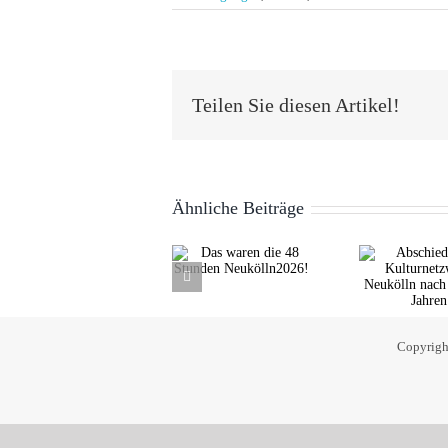
Teilen Sie diesen Artikel!
Ähnliche Beiträge
Abschied
Das waren
N
vom
die 48
K
Kulturnetzwerk
Stunden
Neukölln
Neukölln2026!
nach über 20
Jahren
Copyrigh